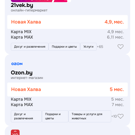
21vek.by
онлайн-гипермаркет
Новая Халва
4,9, мес.
Карта MIX
4,9 мес.
Карта MAX
6,11 мес.
+65
Досуг и развлечения
Подарки и цветы
Услуги
Подробнее
Ozon.by
интернет-магазин
Новая Халва
5 мес.
Карта MIX
5 мес.
Карта MAX
7 мес.
Досуг и
Подарки и
Товары и услуги для
+10
развлечения
цветы
животных
Подробнее