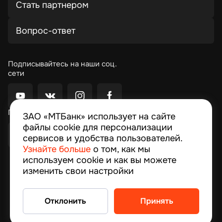
Стать партнером
Вопрос-ответ
Подписывайтесь на наши соц.
сети
Приложение Moby
ЗАО «МТБанк» использует на сайте
файлы cookie для персонализации
сервисов и удобства пользователей.
Узнайте больше
о том, как мы
используем cookie и как вы можете
© 2026, MTBank
изменить свои настройки
© 1994–2024 ЗАО “МТБанк”, улица Толстого,10,
Минск, Республика Беларусь Лицензия на
осуществление банковской деятельности № 13
Отклонить
Принять
выдана 09.02.2024