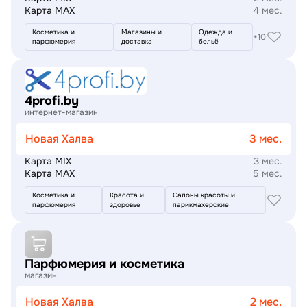
Карта MAX
4 мес.
Косметика и
Магазины и
Одежда и
+10
парфюмерия
доставка
бельё
Подробнее
4profi.by
интернет-магазин
Новая Халва
3 мес.
Карта MIX
3 мес.
Карта MAX
5 мес.
Косметика и
Красота и
Салоны красоты и
парфюмерия
здоровье
парикмахерские
Подробнее
Парфюмерия и косметика
магазин
Новая Халва
2 мес.