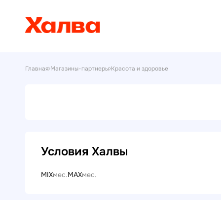
Главная
Магазины-партнеры
Красота и здоровье
Условия Халвы
MIX
мес.
MAX
мес.