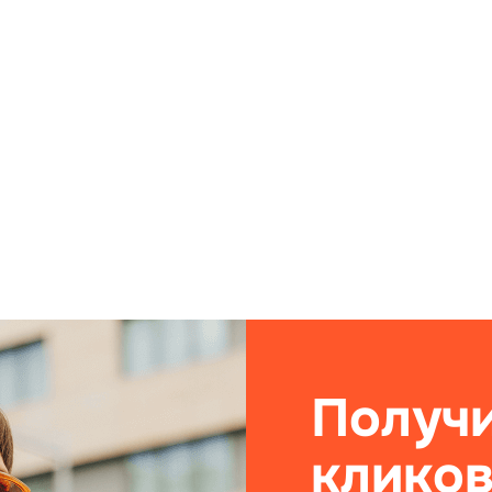
Получи
кликов