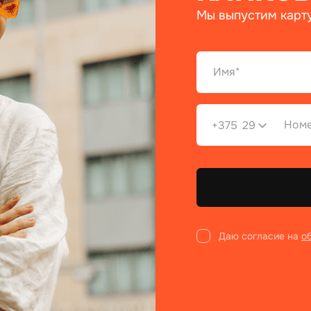
Мы выпустим карту
+375
29
Даю согласие на
о