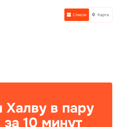
Список
Карта
 Халву в пару
 за 10 минут