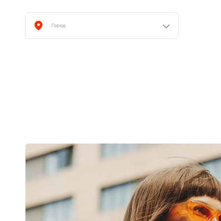
Город