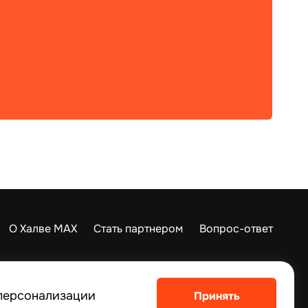
О Халве MAX
Стать партнером
Вопрос-ответ
Приложение Moby
 персонализации
Принять