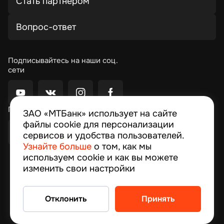
Стать партнером
Вопрос-ответ
Подписывайтесь на наши соц.
сети
Приложение Moby
ЗАО «МТБанк» использует на сайте
файлы cookie для персонализации
сервисов и удобства пользователей.
Узнайте больше
о том, как мы
используем cookie и как вы можете
© 2026, MTBank
изменить свои настройки
© 1994–2024 ЗАО “МТБанк”, улица Толстого,10,
Минск, Республика Беларусь Лицензия на
осуществление банковской деятельности № 13
Отклонить
Принять
выдана 09.02.2024