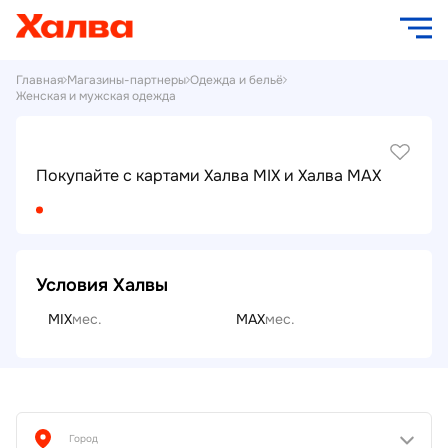
Главная
Магазины-партнеры
Одежда и бельё
Женская и мужская одежда
Покупайте с картами Халва MIX и Халва MAX
Условия Халвы
MIX
мес.
MAX
мес.
Город