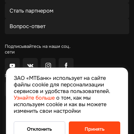
Стать партнером
Вопрос-ответ
Подписывайтесь на наши соц.
сети
Приложение Moby
ЗАО «МТБанк» использует на сайте
файлы cookie для персонализации
сервисов и удобства пользователей.
Узнайте больше
о том, как мы
используем cookie и как вы можете
© 2026, MTBank
изменить свои настройки
© 1994–2024 ЗАО “МТБанк”, улица Толстого,10,
Минск, Республика Беларусь Лицензия на
осуществление банковской деятельности № 13
Отклонить
Принять
выдана 09.02.2024