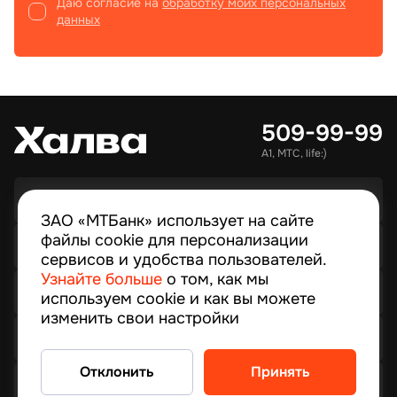
Даю согласие на
обработку моих персональных
данных
509-99-99
А1, МТС, life:)
Магазины-партнёры
ЗАО «МТБанк» использует на сайте
файлы cookie для персонализации
О Халве MIX
сервисов и удобства пользователей.
Узнайте больше
о том, как мы
О Халве MAX
используем cookie и как вы можете
изменить свои настройки
Стать партнером
Отклонить
Принять
Вопрос-ответ