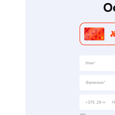
О
+375
29