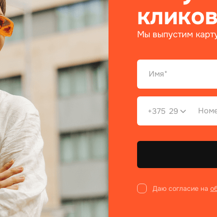
кликов
Мы выпустим карту
+375
29
Даю согласие на
о