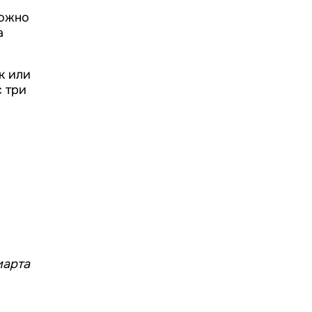
можно
а
к или
 три
марта