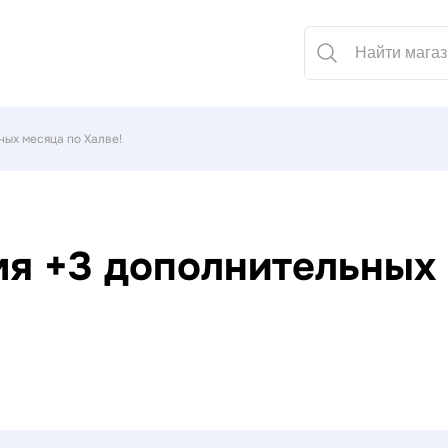
ных месяца по Халве!
мя +3 дополнительных