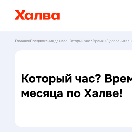
Главная
Предложения для вас
Который час? Время +3 дополнитель
Который час? Вре
месяца по Халве!