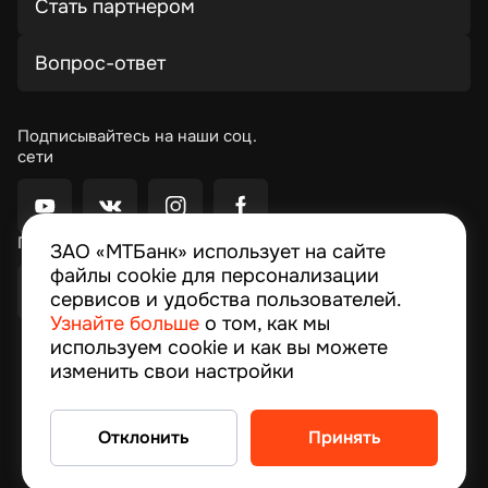
Стать партнером
Вопрос-ответ
Подписывайтесь на наши соц.
сети
Приложение Moby
ЗАО «МТБанк» использует на сайте
файлы cookie для персонализации
сервисов и удобства пользователей.
Узнайте больше
о том, как мы
используем cookie и как вы можете
© 2026, MTBank
изменить свои настройки
© 1994–2024 ЗАО “МТБанк”, улица Толстого,10,
Минск, Республика Беларусь Лицензия на
осуществление банковской деятельности № 13
Отклонить
Принять
выдана 09.02.2024