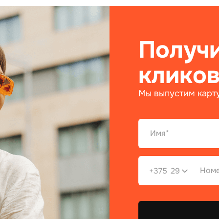
Получи
кликов
Мы выпустим карту
+375
29