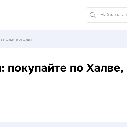
лве, дарите от души
: покупайте по Халве,