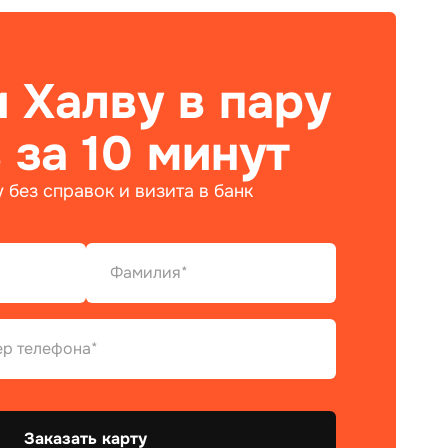
 Халву в пару
 за 10 минут
 без справок и визита в банк
Заказать карту