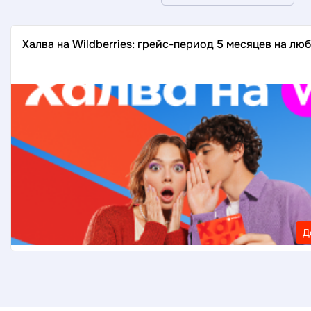
Халва на Wildberries: грейс-период 5 месяцев на лю
Д